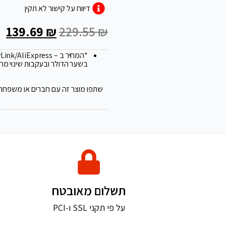
דיווח על קישור לא תקין
139.69
₪
229.55
₪
*המחיר ב – FlyLink/AliExpress עלול להשתנות ב 20
בשער הדולר ובעקבות שינוי מח
שתפו מוצר זה עם חברים או משפחה
תשלום מאובטח
על פי תקני SSL ו-PCI