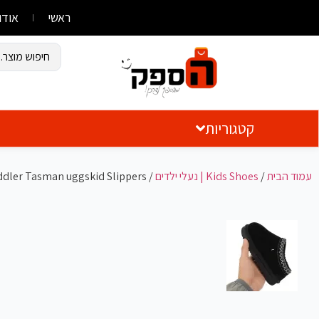
ראשי
אודו
קטגוריות
עמוד הבית
/
Kids Shoes | נעלי ילדים
/
ddler Tasman uggskid Slippers