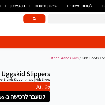
ת
לקוחות משתפים
שאלות תשובות
המקשיבון
מ
Other Brands Kids
/ Kids Boots To
 Uggskid Slippers
Kids Shoes | נעלי ילדים
|
er Brands Kids
Jul-06
למעבר לרכישה ב-FlyLink/AliExpress