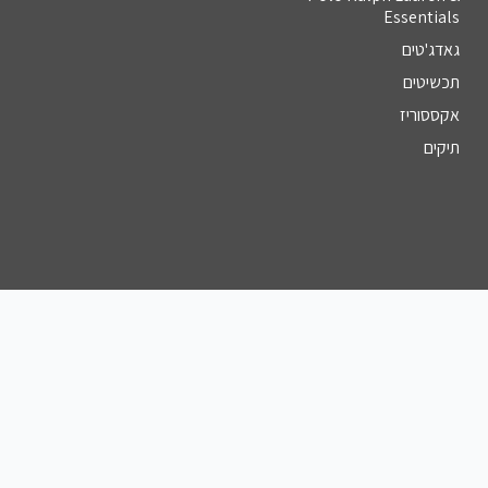
Essentials
גאדג'טים
תכשיטים
אקססוריז
תיקים
צור קשר
מספר טלפון
055-961-7241⁩
כתובת דוא''ל
hasapak10@gmail.com