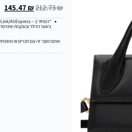
145.47
₪
212.73
₪
*המחיר ב – FlyLink/AliExpress עלול להשתנות ב 20
בשער הדולר ובעקבות שינוי מח
שתפו מוצר זה עם חברים או משפחה