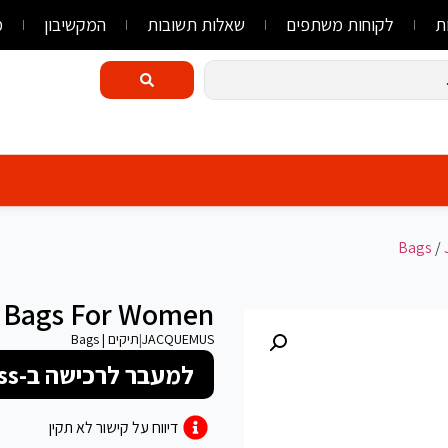
ת
לקוחות משתפים
שאלות תשובות
המקשיבון
מ
/
 Bags For Women
JACQUEMUS
|
תיקים | Bags
למעבר לרכישה ב-FlyLink/AliExpress
דיווח על קישור לא תקין