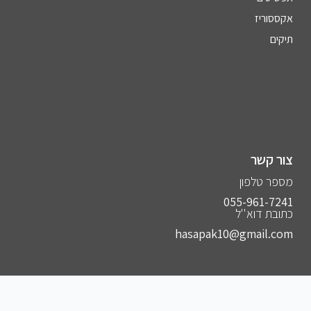
אקססוריז
תיקים
צור קשר
מספר טלפון
055-961-7241⁩
כתובת דוא''ל
hasapak10@gmail.com