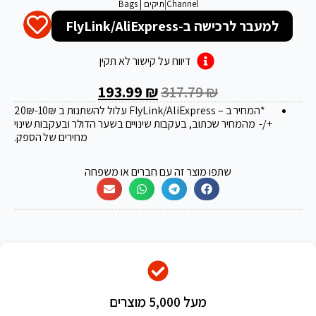
Channel
|
תיקים | Bags
למעבר לרכישה ב-FlyLink/AliExpress
דיווח על קישור לא תקין
193.99
₪
317.79
₪
*המחיר ב – FlyLink/AliExpress עלול להשתנות ב 20
-10₪
₪
+/- מהמחיר שכתוב, בעקבות שינויים בשער הדולר ובעקבות שינוי
מחירים של הספק.
שתפו מוצר זה עם חברים או משפחה
מעל 5,000 מוצרים