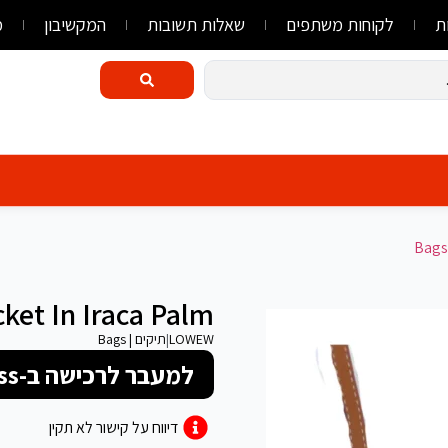
ת
לקוחות משתפים
שאלות תשובות
המקשיבון
מ
et In Iraca Palm
LOWEW
|
תיקים | Bags
למעבר לרכישה ב-FlyLink/AliExpress
דיווח על קישור לא תקין