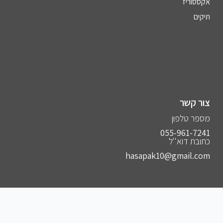
אקססוריז
תיקים
צור קשר
מספר טלפון
055-961-7241⁩
כתובת דוא''ל
hasapak10@gmail.com