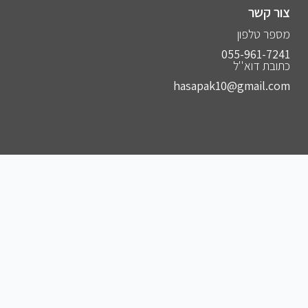
צור קשר
מספר טלפון
055-961-7241⁩
כתובת דוא''ל
hasapak10@gmail.com
הצטרפו לקבוצות שלנו
להצטרפות לקבוצה הסודית שלנו בווצאפ
להצטרפות לקבוצה הסודית שלנו בפייסבוק
להצטרפות לקבוצה הסודית שלנו בטלגרם
להצטרפות לאינסטגרם