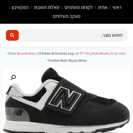
ראשי
אודות
לקוחות משתפים
שאלות תשובות
המקשיבון
מעקב משלוחים
עמוד הבית
/
Kids Shoes | נעלי ילדים
/
/ 574 New-B Hook & Loop
Other Brands Kids
Toddler Wide 'Black White'