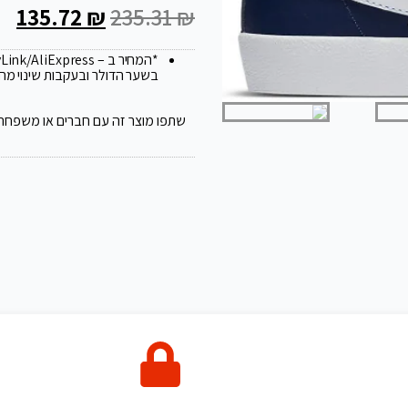
135.72
₪
235.31
₪
*המחיר ב – FlyLink/AliExpress עלול להשתנות ב 20
בשער הדולר ובעקבות שינוי מח
שתפו מוצר זה עם חברים או משפחה