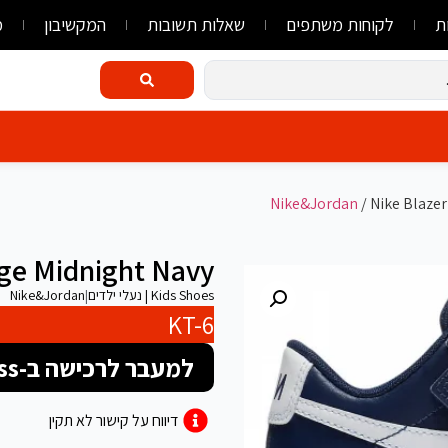
ת
לקוחות משתפים
שאלות תשובות
המקשיבון
מ
Nike&Jordan
/ Nike Blaze
age Midnight Navy
Kids Shoes | נעלי ילדים
|
Nike&Jordan
KT-6
למעבר לרכישה ב-FlyLink/AliExpress
דיווח על קישור לא תקין