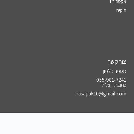
אקססוריז
תיקים
צור קשר
מספר טלפון
055-961-7241⁩
כתובת דוא''ל
hasapak10@gmail.com