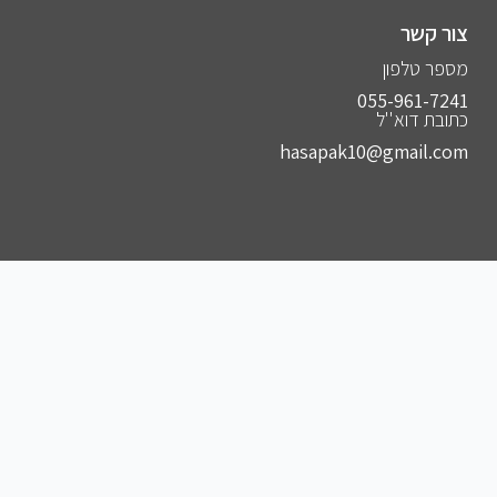
צור קשר
מספר טלפון
055-961-7241⁩
כתובת דוא''ל
hasapak10@gmail.com
הצטרפו לקבוצות שלנו
להצטרפות לקבוצה הסודית שלנו בווצאפ
להצטרפות לקבוצה הסודית שלנו בפייסבוק
להצטרפות לקבוצה הסודית שלנו בטלגרם
להצטרפות לאינסטגרם