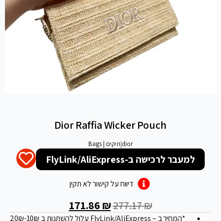
Dior Raffia Wicker Pouch
dior
|
תיקים | Bags
למעבר לרכישה ב-FlyLink/AliExpress
דיווח על קישור לא תקין
171.86
₪
277.17
₪
*המחיר ב – FlyLink/AliExpress עלול להשתנות ב 20
-10₪
₪