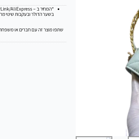
*המחיר ב – FlyLink/AliExpress עלול להשתנות ב 20
בשער הדולר ובעקבות שינוי מח
שתפו מוצר זה עם חברים או משפחה