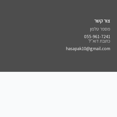
צור קשר
מספר טלפון
055-961-7241⁩
כתובת דוא''ל
hasapak10@gmail.com
הצטרפו לקבוצות שלנו
להצטרפות לקבוצה הסודית שלנו בווצאפ
להצטרפות לקבוצה הסודית שלנו בפייסבוק
להצטרפות לקבוצה הסודית שלנו בטלגרם