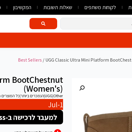
ת
לקוחות משתפים
שאלות תשובות
המקשיבון
מ
/ UGG Classic Ultra Mini Platform BootChes
form BootChestnut
(Women's)
Other
|
UGG
|
הנמכרים ביותר
|
כל המוצרים הנמכרים
Jul-1
למעבר לרכישה ב-FlyLink/AliExpress