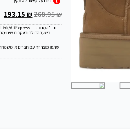
דיווח על קישור לא תקין
193.15
₪
268.95
₪
*המחיר ב – FlyLink/AliExpress עלול להשתנות ב 20
בשער הדולר ובעקבות שינוי מח
שתפו מוצר זה עם חברים או משפחה