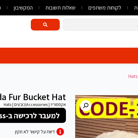
ת
לקוחות משתפים
שאלות תשובות
המקשיבון
מ
da Fur Bucket Hat
אקססוריז | Accessories
|
כובעים | Hats
למעבר לרכישה ב-FlyLink/AliExpress
דיווח על קישור לא תקין