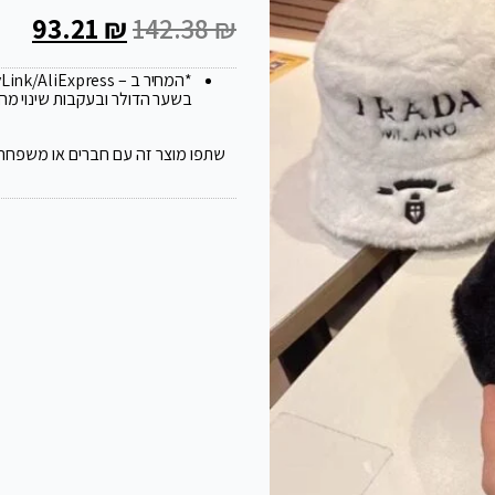
93.21
₪
142.38
₪
*המחיר ב – FlyLink/AliExpress עלול להשתנות ב 20
בשער הדולר ובעקבות שינוי מח
שתפו מוצר זה עם חברים או משפחה