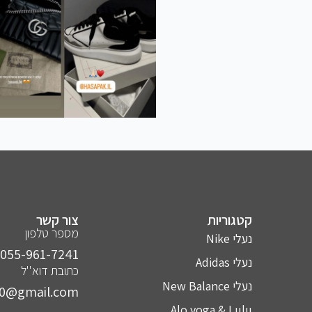
קטגוריות
צור קשר
מספר טלפון
נעלי Nike
055-961-7241⁩
נעלי Adidas
כתובת דוא''ל
נעלי New Balance
10@gmail.com
Alo yoga & Lulu