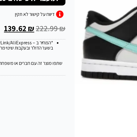
דיווח על קישור לא תקין
139.62
₪
222.99
₪
*המחיר ב – FlyLink/AliExpress עלול להשתנות ב 20
בשער הדולר ובעקבות שינוי מח
שתפו מוצר זה עם חברים או משפחה