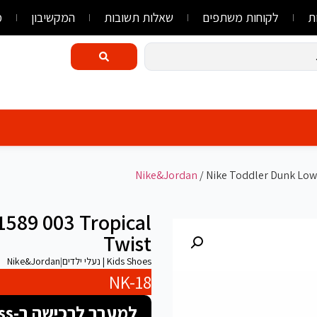
ת
לקוחות משתפים
שאלות תשובות
המקשיבון
מ
Nike&Jordan
/ Nike Toddler Dunk Low
589 003 Tropical
Twist
Kids Shoes | נעלי ילדים
|
Nike&Jordan
NK-18
למעבר לרכישה ב-FlyLink/AliExpress