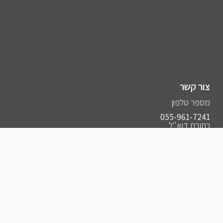
צור קשר
מספר טלפון
055-961-7241⁩
כתובת דוא''ל
hasapak10@gmail.com