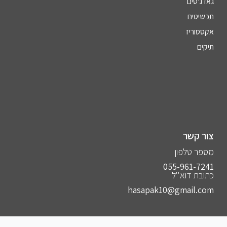
גאדג'טים
תכשיטים
אקססוריז
תיקים
צור קשר
מספר טלפון
055-961-7241⁩
כתובת דוא''ל
hasapak10@gmail.com