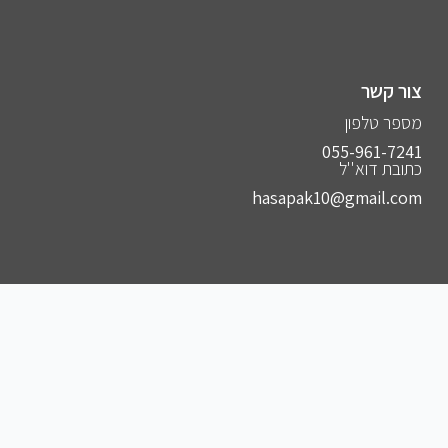
צור קשר
מספר טלפון
055-961-7241⁩
כתובת דוא''ל
hasapak10@gmail.com
הצטרפו לקבוצות שלנו
להצטרפות לקבוצה הסודית שלנו בווצאפ
להצטרפות לקבוצה הסודית שלנו בפייסבוק