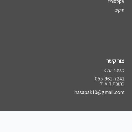
אקססוריז
תיקים
צור קשר
מספר טלפון
055-961-7241⁩
כתובת דוא''ל
hasapak10@gmail.com