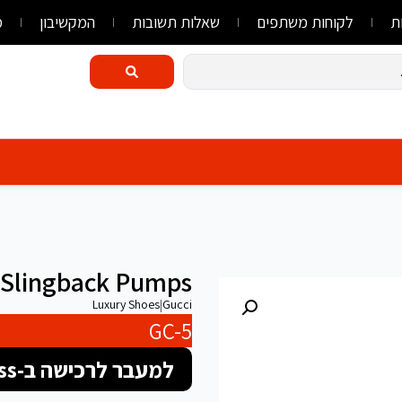
ת
לקוחות משתפים
שאלות תשובות
המקשיבון
מ
 Slingback Pumps
Luxury Shoes
|
Gucci
GC-5
למעבר לרכישה ב-FlyLink/AliExpress