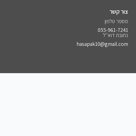
צור קשר
מספר טלפון
055-961-7241⁩
כתובת דוא''ל
hasapak10@gmail.com
הצטרפו לקבוצות שלנו
להצטרפות לקבוצה הסודית שלנו בווצאפ
להצטרפות לקבוצה הסודית שלנו בפייסבוק
להצטרפות לקבוצה הסודית שלנו בטלגרם
להצטרפות לאינסטגרם