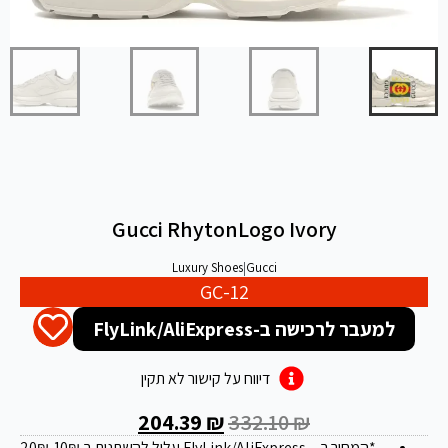
Gucci RhytonLogo Ivory
Luxury Shoes
|
Gucci
GC-12
למעבר לרכישה ב-FlyLink/AliExpress
דיווח על קישור לא תקין
204.39
₪
332.10
₪
*המחיר ב – FlyLink/AliExpress עלול להשתנות ב 20
-10₪
₪