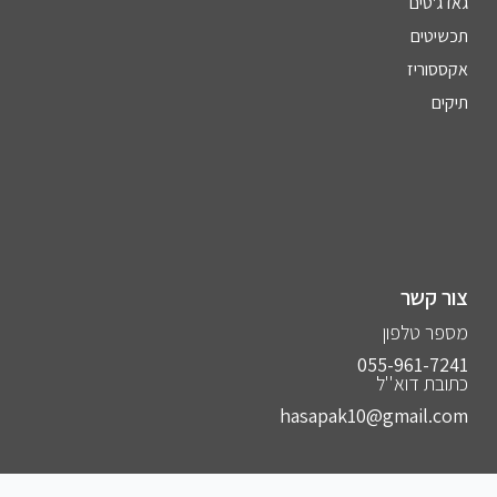
גאדג'טים
תכשיטים
אקססוריז
תיקים
צור קשר
מספר טלפון
055-961-7241⁩
כתובת דוא''ל
hasapak10@gmail.com