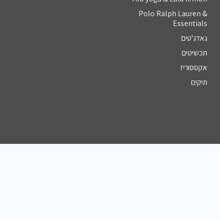
Polo Ralph Lauren &
Essentials
גאדג'טים
תכשיטים
אקססוריז
תיקים
צור קשר
מספר טלפון
055-961-7241⁩
כתובת דוא''ל
hasapak10@gmail.com