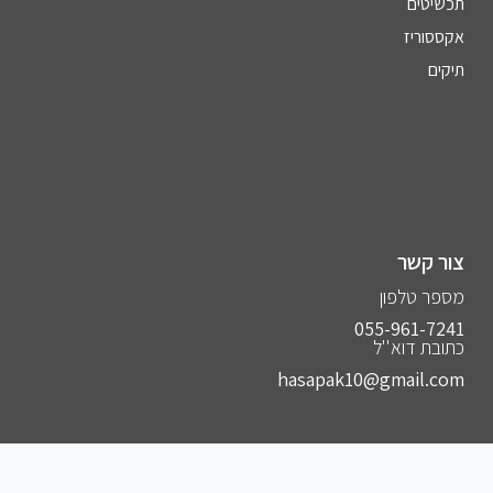
תכשיטים
אקססוריז
תיקים
צור קשר
מספר טלפון
055-961-7241⁩
כתובת דוא''ל
hasapak10@gmail.com