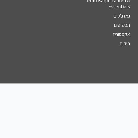
Polo Ralph Lauren &
Essentials
גאדג'טים
תכשיטים
אקססוריז
תיקים
צור קשר
מספר טלפון
055-961-7241⁩
כתובת דוא''ל
hasapak10@gmail.com