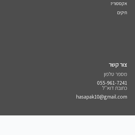
אקססוריז
תיקים
צור קשר
מספר טלפון
055-961-7241⁩
כתובת דוא''ל
hasapak10@gmail.com