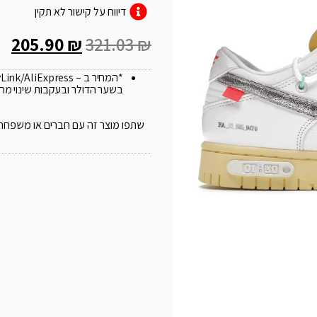
דיווח על קישור לא תקין
205.90
₪
321.03
₪
*המחיר ב – FlyLink/AliExpress עלול להשתנות ב 20
בשער הדולר ובעקבות שינוי מח
שתפו מוצר זה עם חברים או משפחה