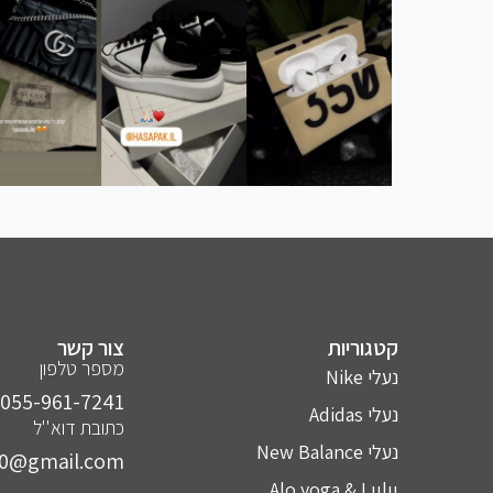
קטגוריות
צור קשר
מספר טלפון
נעלי Nike
055-961-7241⁩
נעלי Adidas
כתובת דוא''ל
נעלי New Balance
10@gmail.com
Alo yoga & Lulu