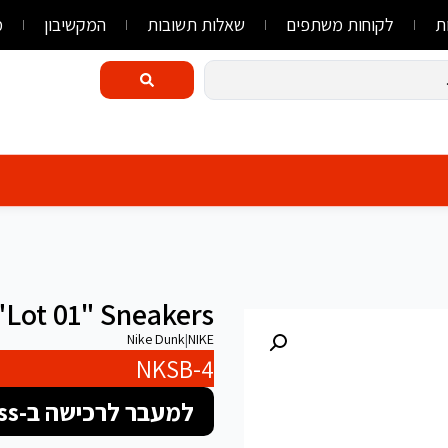
ת
לקוחות משתפים
שאלות תשובות
המקשיבון
מ
Lot 01" Sneakers
Nike Dunk
|
NIKE
NKSB-4
למעבר לרכישה ב-FlyLink/AliExpress