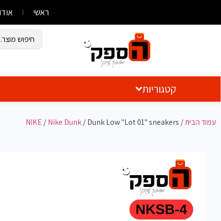
ראשי
אודו
קטגוריות
עמוד הבית
/
/ Dunk Low "Lot 01" sneakers
Nike Dunk
/
NIKE