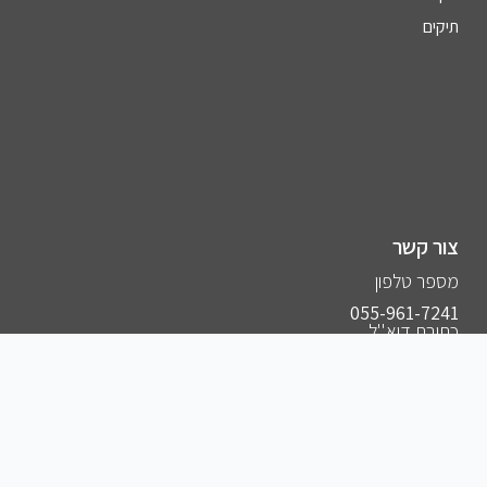
תיקים
צור קשר
מספר טלפון
055-961-7241⁩
כתובת דוא''ל
hasapak10@gmail.com