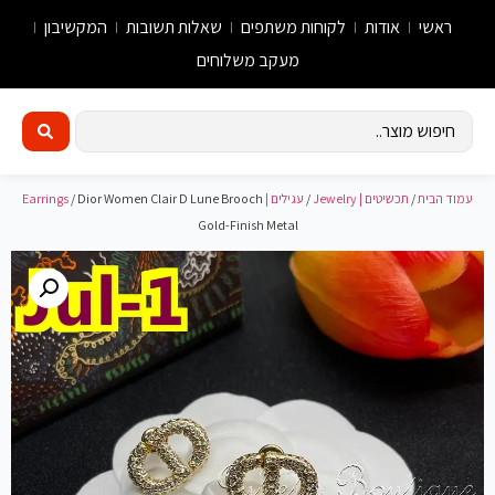
ראשי
אודות
לקוחות משתפים
שאלות תשובות
המקשיבון
מעקב משלוחים
עמוד הבית
/
תכשיטים | Jewelry
/
עגילים | Earrings
/ Dior Women Clair D Lune Brooch
Gold-Finish Metal