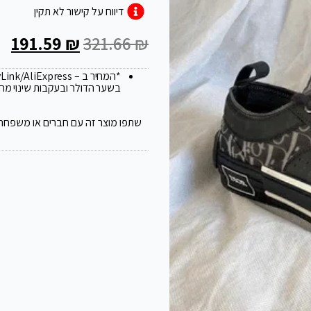
דיווח על קישור לא תקין
191.59
₪
321.66
₪
*המחיר ב – FlyLink/AliExpress עלול להשתנות ב 20
בשער הדולר ובעקבות שינוי מח
שתפו מוצר זה עם חברים או משפחה