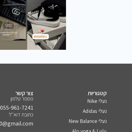
קטגוריות
צור קשר
מספר טלפון
נעלי Nike
055-961-7241⁩
נעלי Adidas
כתובת דוא''ל
נעלי New Balance
10@gmail.com
Alo yoga & Lulu