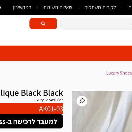
ת
לקוחות משתפים
שאלות תשובות
המקשיבון
מ
Luxury Shoes
lique Black Black
Luxury Shoes
|
Dior
AK01-03
למעבר לרכישה ב-FlyLink/AliExpress