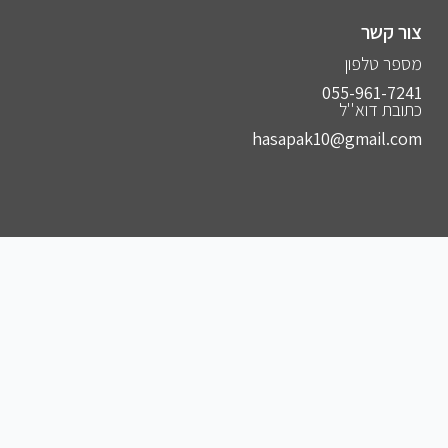
צור קשר
מספר טלפון
055-961-7241⁩
כתובת דוא''ל
hasapak10@gmail.com
הצטרפו לקבוצות שלנו
להצטרפות לקבוצה הסודית שלנו בווצאפ
להצטרפות לקבוצה הסודית שלנו בפייסבוק
להצטרפות לקבוצה הסודית שלנו בטלגרם
להצטרפות לאינסטגרם