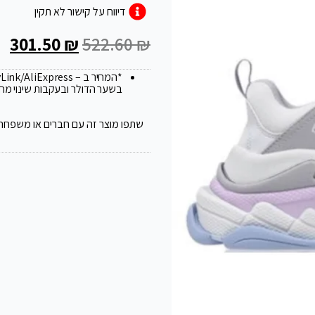
דיווח על קישור לא תקין
301.50
₪
522.60
₪
*המחיר ב – FlyLink/AliExpress עלול להשתנות ב 20
בשער הדולר ובעקבות שינוי מח
שתפו מוצר זה עם חברים או משפחה