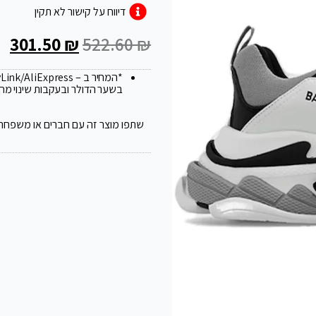
דיווח על קישור לא תקין
301.50
₪
522.60
₪
*המחיר ב – FlyLink/AliExpress עלול להשתנות ב 20
בשער הדולר ובעקבות שינוי מח
שתפו מוצר זה עם חברים או משפחה