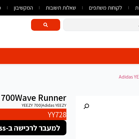
ת
לקוחות משתפים
שאלות תשובות
המקשיבון
מ
Adidas Y
t 700Wave Runner
YEEZY 700
|
Adidas YEEZY
YY728
למעבר לרכישה ב-FlyLink/AliExpress