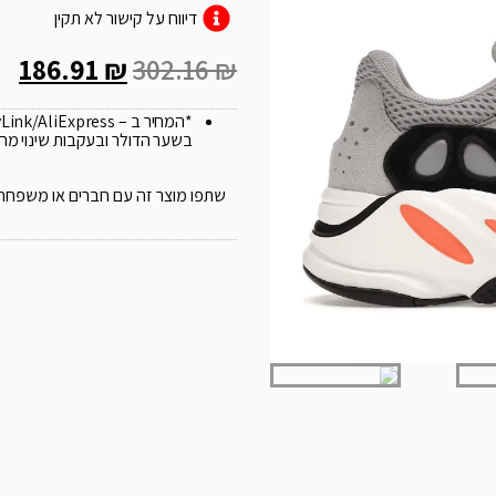
דיווח על קישור לא תקין
186.91
₪
302.16
₪
*המחיר ב – FlyLink/AliExpress עלול להשתנות ב 20
בשער הדולר ובעקבות שינוי מח
שתפו מוצר זה עם חברים או משפחה