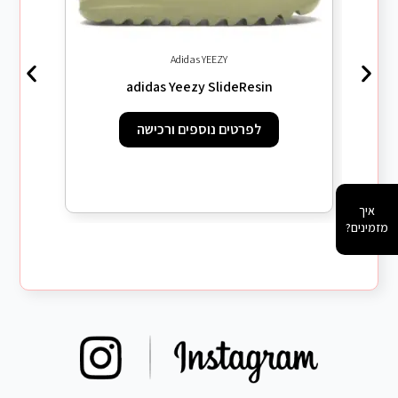
Adidas YEEZY
adidas Yeezy SlideResin
לפרטים נוספים ורכישה
איך
מזמינים?