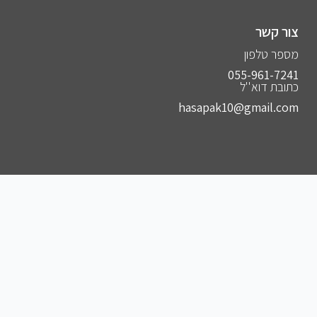
צור קשר
מספר טלפון
055-961-7241⁩
כתובת דוא''ל
hasapak10@gmail.com
הצטרפו לקבוצות שלנו
להצטרפות לקבוצה הסודית שלנו בווצאפ
להצטרפות לקבוצה הסודית שלנו בפייסבוק
להצטרפות לקבוצה הסודית שלנו בטלגרם
להצטרפות לאינסטגרם