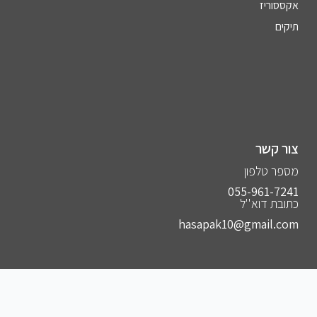
אקססוריז
תיקים
צור קשר
מספר טלפון
055-961-7241⁩
כתובת דוא''ל
hasapak10@gmail.com